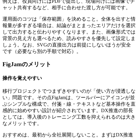
例えば、役員向けにはPDFで提出し、現場向けには画像でチ
ャット共有するなど、相手に合わせた渡し方が可能です。
運用面のコツは「保存範囲」を決めること。全体を出すと情
報量が多すぎる場合は、結論がまとまったエリアだけを選択
して出力すると伝わりやすくなります。また、画像形式では
背景の見え方も選べるため、読みやすさを優先して設定しま
しょう。なお、SVGの直接出力は前提にしないほうが安全
です（必要なら別の手順で対応）。
FigJamのメリット
操作を覚えやすい
移行プロジェクトでつまずきやすいのが「使い方が浸透しな
い」問題です。その点FigJamは、ツールバーにアイコンが並
ぶシンプルな構成で、付箋・線・テキストなど基本操作を直
感的に始めやすい設計が紹介されています。DX推進の部長
としては、
導入後のトレーニング工数を抑えられる
のは大き
なメリットです。
おすすめは、最初から全社展開しないこと。まずはDX推進