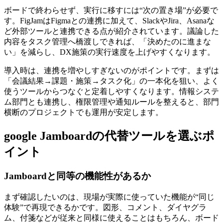
ボードで終わらせず、実行に移すには“次の置き場”が必要で
す。FigJamはFigmaとの連携に加えて、SlackやJira、Asanaな
ど外部ツールと連携できる点が紹介されています。議論した
内容をタスク管理へ橋渡しできれば、「決めたのに進まな
い」を減らし、DX施策の実行速度を上げやすくなります。
導入時は、連携を増やしすぎないのがポイントです。まずは
「会議結果→課題・施策→タスク化」の一本化を狙い、よく
使うツールからつなぐと定着しやすくなります。情報システ
ム部門とも連携し、権限管理や通知ルールを整えると、部門
横断のプロジェクトでも運用が安定します。
google Jamboardの代替ツールを選ぶポ
イント
Jamboardと同等の機能性があるか
まず確認したいのは、現場が実際に使っていた機能が“同じ
体験”で再現できるかです。図形、コメント、ダイヤグラ
ム、付箋などが従来と同様に使えることはもちろん、ボード