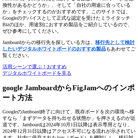
換性があるかどうか」、そして「自社の用途に合っている
か」をチェックするのがおすすめです。このサイトでは、
Googleのデバイスとして正式な認定を受けたミライタッチ
Bizのほか、用途別におすすめ製品をご紹介しているので、
ぜひ参考にしてください。
Jamboardからの移行先を探している方は、
移行先として検討
したいデジタルホワイトボードのおすすめ製品
もあわせてご
覧ください。
活用シーンで選ぶ！おすすめ
デジタルホワイトボードを見る
google JamboardからFigJamへのインポ
ート方法
Googleの
Jamboard終了
に向けて、既存ボードを次の環境へ移
すなら「まずデータを持ち出せる状態か」を押さえるのが近
道です。Jamboardは
2024年10月1日以降は表示専用
となり、
2024年12月31日以降はアクセス不可
になる流れが示されてい
ます。社内に保存されたJam（ボード）を棚卸しし、移行対