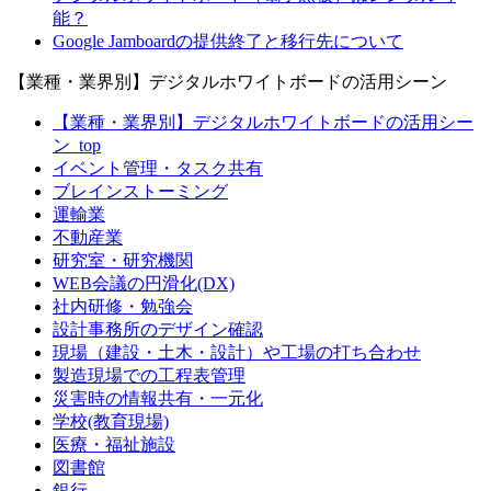
能？
Google Jamboardの提供終了と移行先について
【業種・業界別】デジタルホワイトボードの活用シーン
【業種・業界別】デジタルホワイトボードの活用シー
ン_top
イベント管理・タスク共有
ブレインストーミング
運輸業
不動産業
研究室・研究機関
WEB会議の円滑化(DX)
社内研修・勉強会
設計事務所のデザイン確認
現場（建設・土木・設計）や工場の打ち合わせ
製造現場での工程表管理
災害時の情報共有・一元化
学校(教育現場)
医療・福祉施設
図書館
銀行