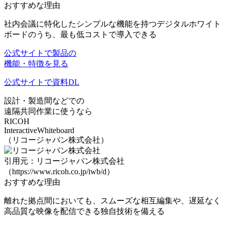
おすすめな理由
社内会議に特化したシンプルな機能
を持つデジタルホワイト
ボードのうち、
最も低コスト
で導入できる
公式サイトで製品の
機能・特徴を見る
公式サイトで資料DL
設計・製造間などでの
遠隔共同作業に使うなら
RICOH
InteractiveWhiteboard
（リコージャパン株式会社）
引用元：リコージャパン株式会社
（https://www.ricoh.co.jp/iwb/d）
おすすめな理由
離れた拠点間においても、
スムーズな相互編集
や、
遅延なく
高品質な映像を配信できる独自技術
を備える