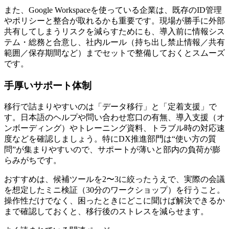
また、Google Workspaceを使っている企業は、既存のID管理
やポリシーと整合が取れるかも重要です。現場が勝手に外部
共有してしまうリスクを減らすためにも、導入前に情報シス
テム・総務と合意し、社内ルール（持ち出し禁止情報／共有
範囲／保存期間など）までセットで整備しておくとスムーズ
です。
手厚いサポート体制
移行で詰まりやすいのは「データ移行」と「定着支援」で
す。日本語のヘルプや問い合わせ窓口の有無、導入支援（オ
ンボーディング）やトレーニング資料、トラブル時の対応速
度などを確認しましょう。特にDX推進部門は“使い方の質
問”が集まりやすいので、サポートが薄いと部内の負荷が膨
らみがちです。
おすすめは、候補ツールを2〜3に絞ったうえで、実際の会議
を想定したミニ検証（30分のワークショップ）を行うこと。
操作性だけでなく、困ったときに
どこに聞けば解決できるか
まで確認しておくと、移行後のストレスを減らせます。