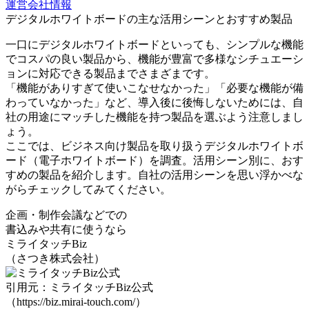
運営会社情報
デジタルホワイトボードの
主な活用シーンとおすすめ製品
一口にデジタルホワイトボードといっても、シンプルな機能
でコスパの良い製品から、機能が豊富で多様なシチュエーシ
ョンに対応できる製品までさまざまです。
「機能がありすぎて使いこなせなかった」「必要な機能が備
わっていなかった」など、
導入後に後悔しないためには、自
社の用途にマッチした機能を持つ製品を選ぶ
よう注意しまし
ょう。
ここでは、ビジネス向け製品を取り扱うデジタルホワイトボ
ード（電子ホワイトボード）を調査。活用シーン別に、おす
すめの製品を紹介します。自社の活用シーンを思い浮かべな
がらチェックしてみてください。
企画・制作会議などでの
書込みや共有に使うなら
ミライタッチBiz
（さつき株式会社）
引用元：ミライタッチBiz公式
（https://biz.mirai-touch.com/）