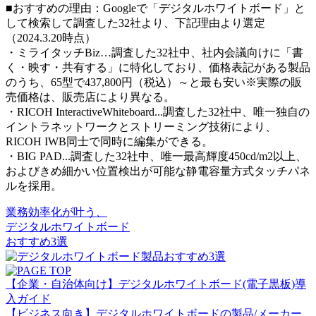
■おすすめの理由：Googleで「デジタルホワイトボード」と
して検索して調査した32社より、下記理由より選定
（2024.3.20時点）
・ミライタッチBiz…調査した32社中、社内会議向けに「書
く・映す・共有する」に特化しており、価格表記がある製品
のうち、65型で437,800円（税込）～と最も安い※実際の販
売価格は、販売店により異なる。
・RICOH InteractiveWhiteboard...調査した32社中、唯一独自の
イントラネットワークとストリーミング技術により、
RICOH IWB同士で同時に編集ができる。
・BIG PAD...調査した32社中、唯一最高輝度450cd/m2以上、
およびきめ細かい位置検出が可能な静電容量方式タッチパネ
ルを採用。
業務効率化が叶う、
デジタルホワイトボード
おすすめ3選
【企業・自治体向け】デジタルホワイトボード(電子黒板)導
入ガイド
【ビジネス向き】デジタルホワイトボードの製品/メーカー