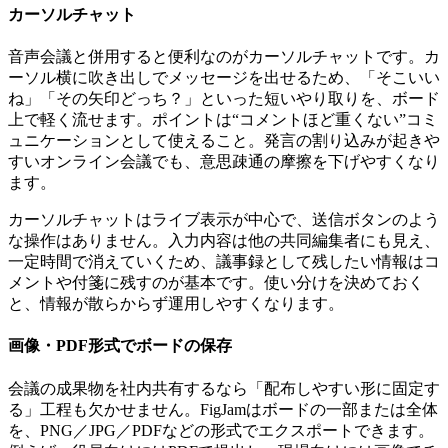
カーソルチャット
音声会議と併用すると便利なのがカーソルチャットです。カ
ーソル横に吹き出しでメッセージを出せるため、「そこいい
ね」「その矢印どっち？」といった短いやり取りを、ボード
上で軽く流せます。ポイントは
“コメントほど重くない”コミ
ュニケーション
として使えること。発言の割り込みが起きや
すいオンライン会議でも、意思疎通の摩擦を下げやすくなり
ます。
カーソルチャットはライブ表示が中心で、送信ボタンのよう
な操作はありません。入力内容は他の共同編集者にも見え、
一定時間で消えていくため、議事録として残したい情報はコ
メントや付箋に残すのが基本です。使い分けを決めておく
と、情報が散らからず運用しやすくなります。
画像・PDF形式でボードの保存
会議の成果物を社内共有するなら「配布しやすい形に固定す
る」工程も欠かせません。FigJamはボードの一部または全体
を、
PNG／JPG／PDF
などの形式でエクスポートできます。