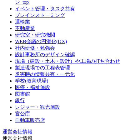
ン_top
イベント管理・タスク共有
ブレインストーミング
運輸業
不動産業
研究室・研究機関
WEB会議の円滑化(DX)
社内研修・勉強会
設計事務所のデザイン確認
現場（建設・土木・設計）や工場の打ち合わせ
製造現場での工程表管理
災害時の情報共有・一元化
学校(教育現場)
医療・福祉施設
図書館
銀行
レジャー・観光施設
官公庁
自動車販売店
運営会社情報
運営会社情報