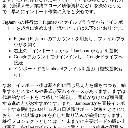
象（会議メモ／業務フロー／研修資料など）を決めたうえ
で、早めにインポート作業に入ると安心です。
FigJamへの移行は、Figmaのファイルブラウザから「インポ
ート」を起点に進めます。流れとしては以下のとおりです。
Figma（FigJam）のアカウントを用意し、ファイルブラ
ウザを開く
右上の「インポート」から
「Jamboardから」
を選択
Googleアカウントでサインインし、Googleドライブへ
接続
インポートするJamboardファイルを選ぶ（複数選択も
可）
なお、インポート後は基本的に同じ見え方を保ちつつも、編
集するとスタイルや書式が変わるケースがあります。まずは
代表的なボードを1つ移して確認し、問題がなければ横展開
する進め方がおすすめです。また、
Jamboardから直接インポ
ートする機能は2024年12月31日以降サポート対象外
とされて
おり、それ以降はPDFを介した取り込みが前提になります。
移行プロジェクトとしては「年末までに主要ボードの吸い上
げ完了」を社内マイルストーンに置くと、DX推進の混乱を