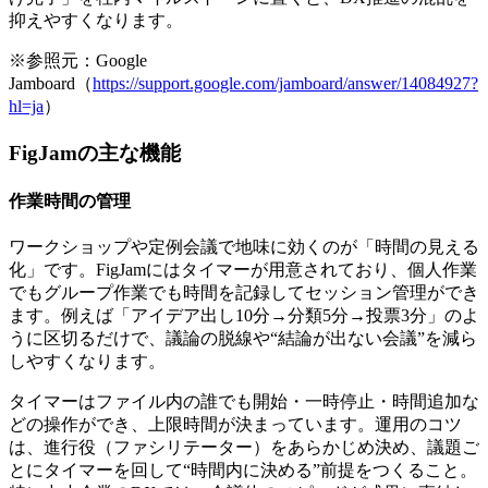
抑えやすくなります。
※参照元：Google
Jamboard（
https://support.google.com/jamboard/answer/14084927?
hl=ja
）
FigJamの主な機能
作業時間の管理
ワークショップや定例会議で地味に効くのが「時間の見える
化」です。FigJamにはタイマーが用意されており、
個人作業
でもグループ作業でも時間を記録してセッション管理
ができ
ます。例えば「アイデア出し10分→分類5分→投票3分」のよ
うに区切るだけで、議論の脱線や“結論が出ない会議”を減ら
しやすくなります。
タイマーはファイル内の誰でも開始・一時停止・時間追加な
どの操作ができ、上限時間が決まっています。運用のコツ
は、進行役（ファシリテーター）をあらかじめ決め、議題ご
とにタイマーを回して
“時間内に決める”前提
をつくること。