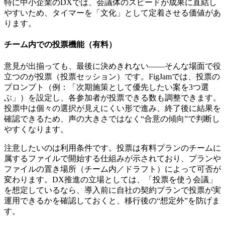
特に中小企業のDXでは、会議体のスピードが成果に直結し
やすいため、タイマーを「文化」として定着させる価値があ
ります。
チーム内での投票機能（有料）
意見が出揃っても、最後に決めきれない——そんな場面で役
立つのが投票（投票セッション）です。FigJamでは、投票の
プロンプト（例：「次期施策として優先したい案を3つ選
ぶ」）を設定し、各参加者が投票できる数も調整できます。
投票中は個々の選択が見えにくい形で進み、終了後に結果を
確認できるため、声の大きさではなく“合意の傾向”で判断し
やすくなります。
注意したいのは利用条件です。投票は
有料プランのチームに
属するファイルで開始
する仕組みが示されており、プランや
ファイルの置き場所（チーム内／ドラフト）によって可否が
変わります。DX推進の立場としては、「投票を使う会議」
を想定しているなら、導入前に
自社の契約プランで投票が実
運用できるか
を確認しておくと、移行後の“想定外”を防げま
す。