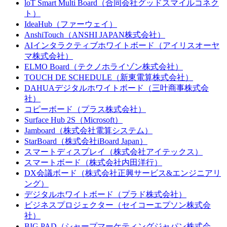
loT Smart Multi Board（合同会社グッドスマイルコネク
ト）
IdeaHub（ファーウェイ）
AnshiTouch（ANSHI JAPAN株式会社）
AIインタラクティブホワイトボード（アイリスオーヤ
マ株式会社）
ELMO Board（テクノホライゾン株式会社）
TOUCH DE SCHEDULE（新東電算株式会社）
DAHUAデジタルホワイトボード（三叶商事株式会
社）
コピーボード（プラス株式会社）
Surface Hub 2S（Microsoft）
Jamboard（株式会社電算システム）
StarBoard（株式会社iBoard Japan）
スマートディスプレイ（株式会社アイテックス）
スマートボード（株式会社内田洋行）
DX会議ボード（株式会社正興サービス&エンジニアリ
ング）
デジタルホワイトボード（プラド株式会社）
ビジネスプロジェクター（セイコーエプソン株式会
社）
BIG PAD（シャープマーケティングジャパン株式会