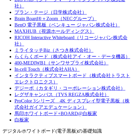
社）
プラン・テージ（日学株式会社）
Brain Board®＋Zoom（NECグループ）
BenQ 電子黒板（ベンキュー ジャパン株式会社）
MAXHUB（視源ホールディングス）
RICOH Interactive Whiteboard（リコージャパン株式会
社）
ミライタッチBiz（さつき株式会社）
らくらくボード（株式会社アイ・オー・データ機器）
400-MEDIWB1（サンワサプライ株式会社）
In-cell Touch（株式会社AHA）
インタラクティブスマートボード（株式会社トラスト
エレクトロニクス）
デジーボ（カタギリ・コーポレーション株式会社）
レグザキャンバス（TVS REGZA株式会社）
ProColor 3シリーズ 4K ディスプレイ型電子黒板（株
式会社ガイアエデュケーション）
馬印ホワイトボード+BOARD@白板家
白板家
デジタルホワイトボード(電子黒板)の基礎知識