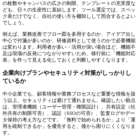
の枚数やキャンバスの広さの制限、テンプレートの充実度な
ども、日々の生産性に直結します。ツール選定では、スペッ
ク表だけでなく、
自社の使い方を棚卸し
して照合するとよい
でしょう。
例えば、業務改善でフロー図を多用するのか、アイデア出し
中心で付箋が多いのか、研修資料として使うのかで必要機能
は変わります。利用者が多い・活用が深い場合ほど、機能不
足は現場の反発につながりやすいため、移行前に「機能対応
表」を作って見える化しておくと判断しやすくなります。
企業向けプランやセキュリティ対策がしっかりし
ているか
中小企業でも、顧客情報や業務プロセスなど重要な情報を扱
う以上、セキュリティは避けて通れません。確認したい観点
は、管理者機能（ユーザー管理・権限設計）、共有設定（社
外共有の制限可否）、認証（SSOの可否）、監査ログやデー
タ保持の考え方などです。
「無料で始められるか」より「運
用を統制できるか」
を優先すると、後から困りにくくなりま
す。