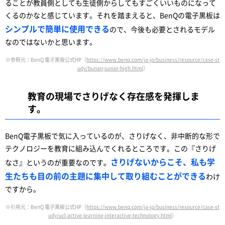
ることが教員側としても生徒側からしてもすごくいいものになって
くるのかなと感じています。それを踏まえると、BenQの電子黒板は
シンプルで簡単に使用できる
ので、今後も必要とされるモデル
なのではないかと思います。
※参照元：BenQ 電子黒板公式HP（
https://www.benq.com/ja-jp/business/resource/case-st
udy/bunan-junior-high.html
）
教育の現場でさりげなく存在感を発揮しま
す。
BenQ電子黒板で気に入っているのが、さりげなく、非中断的な形で
テクノロジーを教育に組み込んでくれるところです。この『さりげ
さりげないからこそ、私も学
なさ』というのが重要なのです。
生たちも目の前の主題に集中して取り組むことができる
わけ
ですから。
※引用元：BenQ 電子黒板公式HP（
https://www.benq.com/ja-jp/business/resource/case-st
udy/ucl-active-learning-interactive-technology.html
）