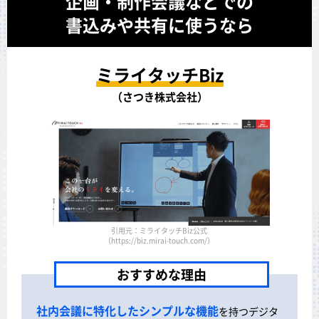
企画・制作会議などでの
書込みや共有に使うなら
ミライタッチBiz
（さつき株式会社）
引用元：ミライタッチBiz公式
（https://biz.mirai-touch.com/）
おすすめな理由
社内会議に特化したシンプルな機能
を持つデジタ