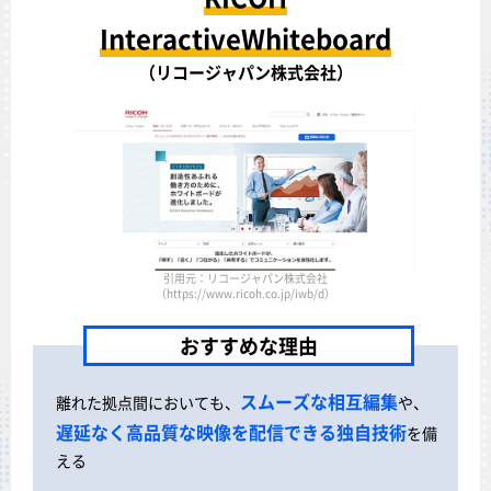
InteractiveWhiteboard
（リコージャパン株式会社）
引用元：リコージャパン株式会社
（https://www.ricoh.co.jp/iwb/d）
おすすめな理由
スムーズな相互編集
離れた拠点間においても、
や、
遅延なく高品質な映像を配信できる独自技術
を備
える