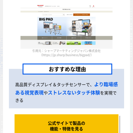
引用元：シャープマーケティングジャパン株式会社
（https://jp.sharp/business/bigpad/）
おすすめな理由
より臨場感
高品質ディスプレイ＆タッチセンサーで、
ある視覚表現
ストレスないタッチ体験
や
を実現で
きる
公式サイトで製品の
機能・特徴を見る