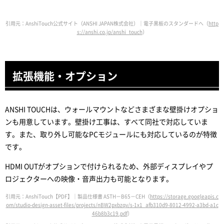
引用元：AnshiTouch公式サイト（ANSHI JAPAN株式会社）｜電子黒板のスタンダードへ（
http
s://anshi.co.jp/anshi_touch
）
拡張機能・オプション
ANSHI TOUCHは、ウォールマウントなどさまざまな壁掛けオプショ
ンも用意しています。壁掛け工事は、すべて同社で対応していま
す。また、取り外し可能なPCモジュールにも対応しているのが特徴
です。
HDMI OUTがオプションで付けられるため、外部ディスプレイやプ
ロジェクターへの映像・音声出力も可能となります。
引用元：AnshiTouch【PDF】｜製品仕様書 ASTH－B65－CEH（
https://storage.googleapis.c
om/studio-design-asset-files/projects/nBW2pxbzqv/s-1x1_afb310d9-8012-4992-a3bd-a1c
46b8b3c19.pdf
）