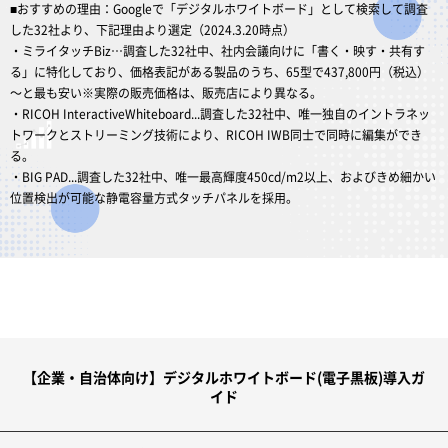
■おすすめの理由：Googleで「デジタルホワイトボード」として検索して調査
した32社より、下記理由より選定（2024.3.20時点）
・ミライタッチBiz…調査した32社中、社内会議向けに「書く・映す・共有す
る」に特化しており、価格表記がある製品のうち、65型で437,800円（税込）
～と最も安い※実際の販売価格は、販売店により異なる。
・RICOH InteractiveWhiteboard...調査した32社中、唯一独自のイントラネッ
トワークとストリーミング技術により、RICOH IWB同士で同時に編集ができ
る。
・BIG PAD...調査した32社中、唯一最高輝度450cd/m2以上、およびきめ細かい
位置検出が可能な静電容量方式タッチパネルを採用。
【企業・自治体向け】デジタルホワイトボード(電子黒板)導入ガ
イド