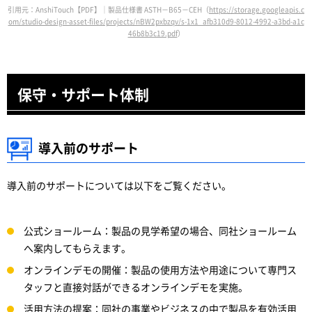
引用元：AnshiTouch【PDF】｜製品仕様書 ASTH－B65－CEH（
https://storage.googleapis.c
om/studio-design-asset-files/projects/nBW2pxbzqv/s-1x1_afb310d9-8012-4992-a3bd-a1c
46b8b3c19.pdf
）
保守・サポート体制
導入前のサポート
導入前のサポートについては以下をご覧ください。
公式ショールーム：製品の見学希望の場合、同社ショールーム
へ案内してもらえます。
オンラインデモの開催：製品の使用方法や用途について専門ス
タッフと直接対話ができるオンラインデモを実施。
活用方法の提案：同社の事業やビジネスの中で製品を有効活用