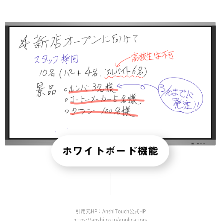
引用元HP：AnshiTouch公式HP
https://anshi.co.jp/application/