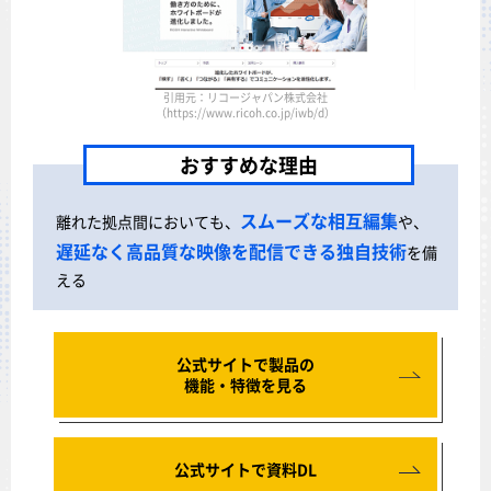
引用元：リコージャパン株式会社
（https://www.ricoh.co.jp/iwb/d）
おすすめな理由
スムーズな相互編集
離れた拠点間においても、
や、
遅延なく高品質な映像を配信できる独自技術
を備
える
公式サイトで製品の
機能・特徴を見る
公式サイトで資料DL