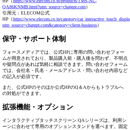
HP（
https://www.elecom.co.jp/products/TMS-NL-
QA86KNMB.html?utm_source=chatgpt.com
）
引用元：ELECOM公式
HP（
https://www.elecom.co.jp/category/cat_interactive_touch_displa
utm_source=chatgpt.com&category=client-business
）
保守・サポート体制
フォースメディアでは、公式HPに専用の問い合わせフォー
ムが用意されており、製品購入前・購入後を問わず、不明点
や疑問点があれば気軽に相談できます。問い合わせフォーム
では、会社名・氏名・メールアドレス・問い合わせ内容など
の記入が必須です。
また、公式HPのそのほか公式HPのQ＆Aからもトラブルへ
の対処ができます。
拡張機能・オプション
インタラクティブタッチスクリーン QAシリーズは、利用シ
ーンに合わせて専用のオプションスタンドを選べます。固定