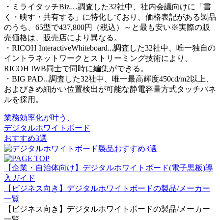
・ミライタッチBiz…調査した32社中、社内会議向けに「書
く・映す・共有する」に特化しており、価格表記がある製品
のうち、65型で437,800円（税込）～と最も安い※実際の販
売価格は、販売店により異なる。
・RICOH InteractiveWhiteboard...調査した32社中、唯一独自の
イントラネットワークとストリーミング技術により、
RICOH IWB同士で同時に編集ができる。
・BIG PAD...調査した32社中、唯一最高輝度450cd/m2以上、
およびきめ細かい位置検出が可能な静電容量方式タッチパネ
ルを採用。
業務効率化が叶う、
デジタルホワイトボード
おすすめ3選
【企業・自治体向け】デジタルホワイトボード(電子黒板)導
入ガイド
【ビジネス向き】デジタルホワイトボードの製品/メーカー
一覧
【ビジネス向き】デジタルホワイトボードの製品/メーカー
一覧