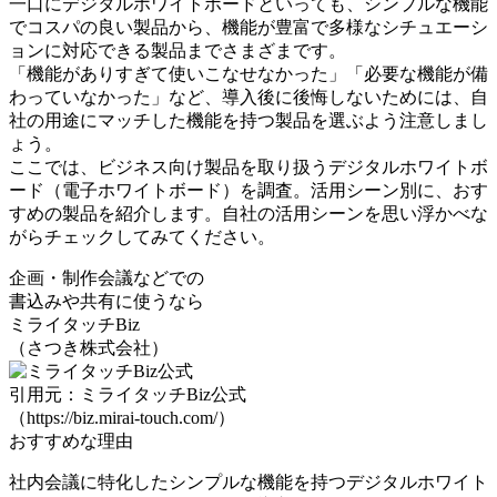
一口にデジタルホワイトボードといっても、シンプルな機能
でコスパの良い製品から、機能が豊富で多様なシチュエーシ
ョンに対応できる製品までさまざまです。
「機能がありすぎて使いこなせなかった」「必要な機能が備
わっていなかった」など、
導入後に後悔しないためには、自
社の用途にマッチした機能を持つ製品を選ぶ
よう注意しまし
ょう。
ここでは、ビジネス向け製品を取り扱うデジタルホワイトボ
ード（電子ホワイトボード）を調査。活用シーン別に、おす
すめの製品を紹介します。自社の活用シーンを思い浮かべな
がらチェックしてみてください。
企画・制作会議などでの
書込みや共有に使うなら
ミライタッチBiz
（さつき株式会社）
引用元：ミライタッチBiz公式
（https://biz.mirai-touch.com/）
おすすめな理由
社内会議に特化したシンプルな機能
を持つデジタルホワイト