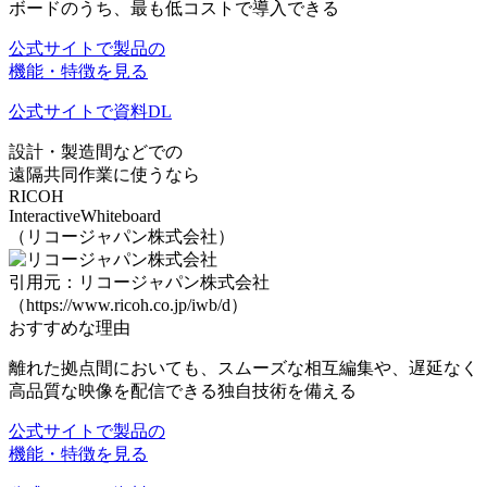
ボードのうち、
最も低コスト
で導入できる
公式サイトで製品の
機能・特徴を見る
公式サイトで資料DL
設計・製造間などでの
遠隔共同作業に使うなら
RICOH
InteractiveWhiteboard
（リコージャパン株式会社）
引用元：リコージャパン株式会社
（https://www.ricoh.co.jp/iwb/d）
おすすめな理由
離れた拠点間においても、
スムーズな相互編集
や、
遅延なく
高品質な映像を配信できる独自技術
を備える
公式サイトで製品の
機能・特徴を見る