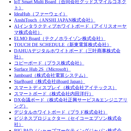
loT Smart Multi Board（合同会社グッドスマイルコネク
ト）
IdeaHub（ファーウェイ）
AnshiTouch（ANSHI JAPAN株式会社）
AIインタラクティブホワイトボード（アイリスオーヤ
マ株式会社）
ELMO Board（テクノホライゾン株式会社）
TOUCH DE SCHEDULE（新東電算株式会社）
DAHUAデジタルホワイトボード（三叶商事株式会
社）
コピーボード（プラス株式会社）
Surface Hub 2S（Microsoft）
Jamboard（株式会社電算システム）
StarBoard（株式会社iBoard Japan）
スマートディスプレイ（株式会社アイテックス）
スマートボード（株式会社内田洋行）
DX会議ボード（株式会社正興サービス&エンジニアリ
ング）
デジタルホワイトボード（プラド株式会社）
ビジネスプロジェクター（セイコーエプソン株式会
社）
BIG PAD（シャープマーケティングジャパン株式会