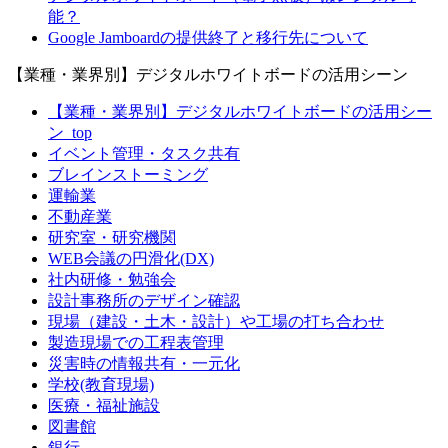
能？
Google Jamboardの提供終了と移行先について
【業種・業界別】デジタルホワイトボードの活用シーン
【業種・業界別】デジタルホワイトボードの活用シー
ン_top
イベント管理・タスク共有
ブレインストーミング
運輸業
不動産業
研究室・研究機関
WEB会議の円滑化(DX)
社内研修・勉強会
設計事務所のデザイン確認
現場（建設・土木・設計）や工場の打ち合わせ
製造現場での工程表管理
災害時の情報共有・一元化
学校(教育現場)
医療・福祉施設
図書館
銀行