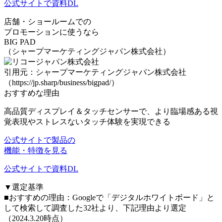
公式サイトで資料DL
店舗・ショールームでの
プロモーションに使うなら
BIG PAD
（シャープマーケティングジャパン株式会社）
引用元：シャープマーケティングジャパン株式会社
（https://jp.sharp/business/bigpad/）
おすすめな理由
高品質ディスプレイ＆タッチセンサーで、
より臨場感ある視
覚表現
や
ストレスないタッチ体験
を実現できる
公式サイトで製品の
機能・特徴を見る
公式サイトで資料DL
▼選定基準
■おすすめの理由：Googleで「デジタルホワイトボード」と
して検索して調査した32社より、下記理由より選定
（2024.3.20時点）