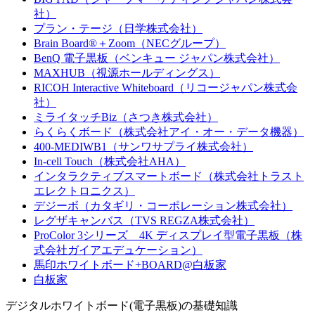
社）
プラン・テージ（日学株式会社）
Brain Board®＋Zoom（NECグループ）
BenQ 電子黒板（ベンキュー ジャパン株式会社）
MAXHUB（視源ホールディングス）
RICOH Interactive Whiteboard（リコージャパン株式会
社）
ミライタッチBiz（さつき株式会社）
らくらくボード（株式会社アイ・オー・データ機器）
400-MEDIWB1（サンワサプライ株式会社）
In-cell Touch（株式会社AHA）
インタラクティブスマートボード（株式会社トラスト
エレクトロニクス）
デジーボ（カタギリ・コーポレーション株式会社）
レグザキャンバス（TVS REGZA株式会社）
ProColor 3シリーズ 4K ディスプレイ型電子黒板（株
式会社ガイアエデュケーション）
馬印ホワイトボード+BOARD@白板家
白板家
デジタルホワイトボード(電子黒板)の基礎知識