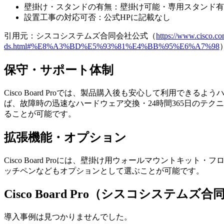
壁掛け・スタンドの有無：壁掛け可能・専用スタンド有
設置工事の対応可否：公式HPに記載なし
引用元：シスコシステムズ合同会社公式（
https://www.cisco.co
ds.html#%E8%A3%BD%E5%93%81%E4%BB%95%E6%A7%98
保守・サポート体制
Cisco Board Proでは、製品購入後も安心して利用できるよう
ば、故障時の迅速なハードウェア交換・24時間365日のテ
ることが可能です。
拡張機能・オプション
Cisco Board Proには、壁掛け用ウォールマウント
ッチペンなどもオプションとして選ぶことが可能です。
Cisco Board Pro（シスコシステム
導入事例は見つかりませんでした。