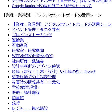
デジタルホワイトボード（電子黒板）はレンタル可能？
Google Jamboardの提供終了と移行先について
【業種・業界別】デジタルホワイトボードの活用シーン
【業種・業界別】デジタルホワイトボードの活用シーン_t
イベント管理・タスク共有
ブレインストーミング
運輸業
不動産業
研究室・研究機関
WEB会議の円滑化(DX)
社内研修・勉強会
設計事務所のデザイン確認
現場（建設・土木・設計）や工場の打ち合わせ
製造現場での工程表管理
災害時の情報共有・一元化
学校(教育現場)
医療・福祉施設
図書館
銀行
レジャー・観光施設