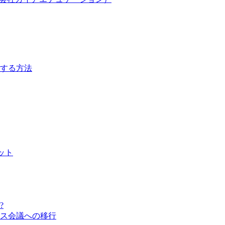
する方法
ット
?
ス会議への移行