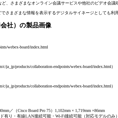
、Google Meetなど、さまざまなオンライン会議サービスや他社の
どでさまざまな情報を表示するデジタルサイネージとしても利
ズ合同会社）の製品画像
ints/webex-board/index.html
ducts/collaboration-endpoints/webex-board/index.html）
ducts/collaboration-endpoints/webex-board/index.html）
mm／（Cisco Board Pro 75）1,102mm × 1,719mm ×86mm
有り・有線LAN接続可能・Wi‑Fi接続可能（対応モデルのみ