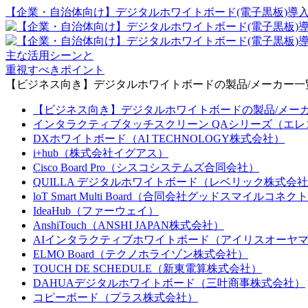
【企業・自治体向け】デジタルホワイトボード(電子黒板)導
主な活用シーンと
重視すべきポイント
【ビジネス向き】デジタルホワイトボードの製品/メーカー一
【ビジネス向き】デジタルホワイトボードの製品/メーカー
インタラクティブタッチスクリーン QAシリーズ（エ
DXホワイトボード（AI TECHNOLOGY株式会社）
i+hub（株式会社イグアス）
Cisco Board Pro（シスコシステムズ合同会社）
QUILLA デジタルホワイトボード（レベリック株式会
loT Smart Multi Board（合同会社グッドスマイルコネク
IdeaHub（ファーウェイ）
AnshiTouch（ANSHI JAPAN株式会社）
AIインタラクティブホワイトボード（アイリスオーヤ
ELMO Board（テクノホライゾン株式会社）
TOUCH DE SCHEDULE（新東電算株式会社）
DAHUAデジタルホワイトボード（三叶商事株式会社）
コピーボード（プラス株式会社）