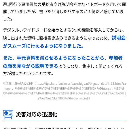
週1回行う雇用保険の受給者向け説明会をホワイトボードを用いて開
催していましたが、書いたり消したりするのが面倒だと感じていま
した。
デジタルホワイドボードを始めとする3つの機能を導入してからは、
説明会
映し出された資料に直接書き込みできるようになったため、
がスムーズに行えるようになりました。
また、手元資料を減らせるようになったことから、参加者
の顔を見ながら説明できる
ようになり、集中して聞いてくれる
方が増えたということです。
参照元：SHARP公式HP（
https://jp.sharp/business/case/bigpad/bigpad_detail_13.html?ca
tegory=%E9%9B%BB%E5%AD%90%E9%BB%92%E6%9D%BFBIG+PAD&target=%E6%9
C%80%E6%96%B0%E4%BA%8B%E4%BE%8B%EF%BC%88%E5%85%A8%E6%A5%AD%E
7%A8%AE%EF%BC%89&scroll=scroll
）
災害対応の迅速化