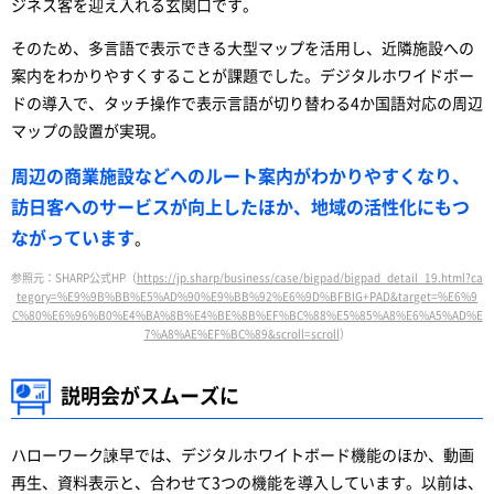
ジネス客を迎え入れる玄関口です。
そのため、多言語で表示できる大型マップを活用し、近隣施設への
案内をわかりやすくすることが課題でした。デジタルホワイドボー
ドの導入で、タッチ操作で表示言語が切り替わる4か国語対応の周辺
マップの設置が実現。
周辺の商業施設などへのルート案内がわかりやすくなり、
訪日客へのサービスが向上したほか、地域の活性化にもつ
ながっています
。
参照元：SHARP公式HP（
https://jp.sharp/business/case/bigpad/bigpad_detail_19.html?ca
tegory=%E9%9B%BB%E5%AD%90%E9%BB%92%E6%9D%BFBIG+PAD&target=%E6%9
C%80%E6%96%B0%E4%BA%8B%E4%BE%8B%EF%BC%88%E5%85%A8%E6%A5%AD%E
7%A8%AE%EF%BC%89&scroll=scroll
）
説明会がスムーズに
ハローワーク諫早では、デジタルホワイトボード機能のほか、動画
再生、資料表示と、合わせて3つの機能を導入しています。以前は、