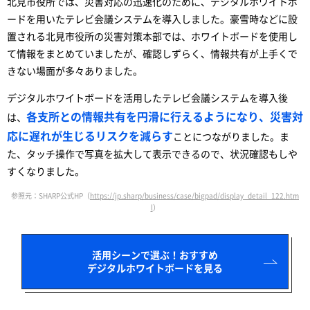
北見市役所では、災害対応の迅速化のために、デジタルホワイトボ
ードを用いたテレビ会議システムを導入しました。豪雪時などに設
置される北見市役所の災害対策本部では、ホワイトボードを使用し
て情報をまとめていましたが、確認しずらく、情報共有が上手くで
きない場面が多々ありました。
デジタルホワイトボードを活用したテレビ会議システムを導入後
各支所との情報共有を円滑に行えるようになり、災害対
は、
応に遅れが生じるリスクを減らす
ことにつながりました。ま
た、タッチ操作で写真を拡大して表示できるので、状況確認もしや
すくなりました。
参照元：SHARP公式HP（
https://jp.sharp/business/case/bigpad/display_detail_122.htm
l
）
活用シーンで選ぶ！おすすめ
デジタルホワイトボードを見る