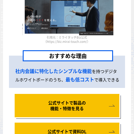
引用元：ミライタッチBiz公式
（https://biz.mirai-touch.com/）
おすすめな理由
社内会議に特化したシンプルな機能
を持つデジタ
最も低コスト
ルホワイトボードのうち、
で導入できる
公式サイトで製品の
機能・特徴を見る
公式サイトで資料DL