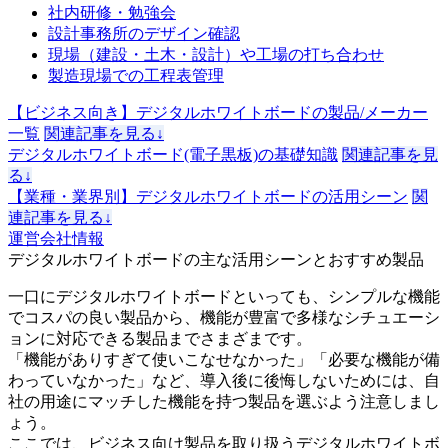
社内研修・勉強会
設計事務所のデザイン確認
現場（建設・土木・設計）や工場の打ち合わせ
製造現場での工程表管理
【ビジネス向き】デジタルホワイトボードの製品/メーカー
一覧
関連記事を見る↓
デジタルホワイトボード(電子黒板)の基礎知識
関連記事を見
る↓
【業種・業界別】デジタルホワイトボードの活用シーン
関
連記事を見る↓
運営会社情報
デジタルホワイトボードの
主な活用シーンとおすすめ製品
一口にデジタルホワイトボードといっても、シンプルな機能
でコスパの良い製品から、機能が豊富で多様なシチュエーシ
ョンに対応できる製品までさまざまです。
「機能がありすぎて使いこなせなかった」「必要な機能が備
わっていなかった」など、
導入後に後悔しないためには、自
社の用途にマッチした機能を持つ製品を選ぶ
よう注意しまし
ょう。
ここでは、ビジネス向け製品を取り扱うデジタルホワイトボ