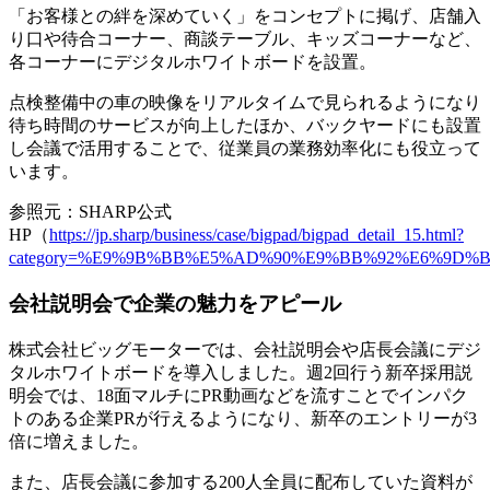
「お客様との絆を深めていく」をコンセプトに掲げ、店舗入
り口や待合コーナー、商談テーブル、キッズコーナーなど、
各コーナーにデジタルホワイトボードを設置。
点検整備中の車の映像をリアルタイムで見られるようになり
待ち時間のサービスが向上
したほか、バックヤードにも設置
し会議で活用することで、
従業員の業務効率化
にも役立って
います。
参照元：SHARP公式
HP（
https://jp.sharp/business/case/bigpad/bigpad_detail_15.html?
category=%E9%9B%BB%E5%AD%90%E9%BB%92%E6%9D%B
会社説明会で企業の魅力をアピール
株式会社ビッグモーターでは、会社説明会や店長会議にデジ
タルホワイトボードを導入しました。週2回行う新卒採用説
明会では、
18面マルチにPR動画などを流すことでインパク
トのある企業PRが行える
ようになり、新卒のエントリーが3
倍に増えました。
また、店長会議に参加する200人全員に配布していた資料が