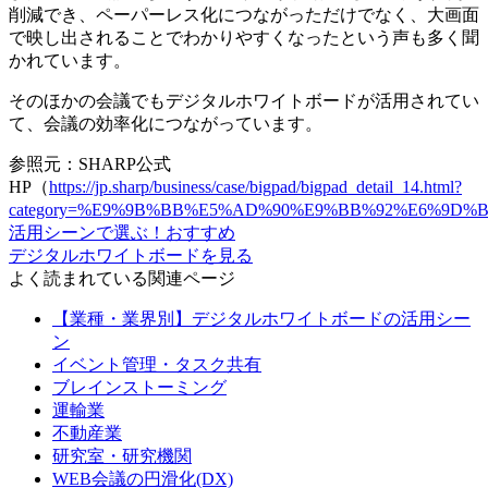
削減でき、
ペーパーレス化につながっただけでなく、大画面
で映し出されることでわかりやすくなった
という声も多く聞
かれています。
そのほかの会議でもデジタルホワイトボードが活用されてい
て、会議の効率化につながっています。
参照元：SHARP公式
HP（
https://jp.sharp/business/case/bigpad/bigpad_detail_14.html?
category=%E9%9B%BB%E5%AD%90%E9%BB%92%E6%9D%B
活用シーンで選ぶ！おすすめ
デジタルホワイトボードを見る
よく読まれている関連ページ
【業種・業界別】デジタルホワイトボードの活用シー
ン
イベント管理・タスク共有
ブレインストーミング
運輸業
不動産業
研究室・研究機関
WEB会議の円滑化(DX)