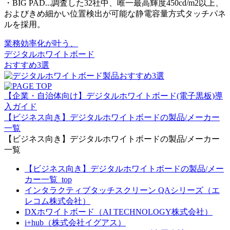
・BIG PAD...調査した32社中、唯一最高輝度450cd/m2以上、
およびきめ細かい位置検出が可能な静電容量方式タッチパネ
ルを採用。
業務効率化が叶う、
デジタルホワイトボード
おすすめ3選
【企業・自治体向け】デジタルホワイトボード(電子黒板)導
入ガイド
【ビジネス向き】デジタルホワイトボードの製品/メーカー
一覧
【ビジネス向き】デジタルホワイトボードの製品/メーカー
一覧
【ビジネス向き】デジタルホワイトボードの製品/メー
カー一覧_top
インタラクティブタッチスクリーン QAシリーズ（エ
レコム株式会社）
DXホワイトボード（AI TECHNOLOGY株式会社）
i+hub（株式会社イグアス）