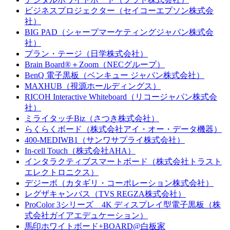
ビジネスプロジェクター（セイコーエプソン株式会
社）
BIG PAD（シャープマーケティングジャパン株式会
社）
プラン・テージ（日学株式会社）
Brain Board®＋Zoom（NECグループ）
BenQ 電子黒板（ベンキュー ジャパン株式会社）
MAXHUB（視源ホールディングス）
RICOH Interactive Whiteboard（リコージャパン株式会
社）
ミライタッチBiz（さつき株式会社）
らくらくボード（株式会社アイ・オー・データ機器）
400-MEDIWB1（サンワサプライ株式会社）
In-cell Touch（株式会社AHA）
インタラクティブスマートボード（株式会社トラスト
エレクトロニクス）
デジーボ（カタギリ・コーポレーション株式会社）
レグザキャンバス（TVS REGZA株式会社）
ProColor 3シリーズ 4K ディスプレイ型電子黒板（株
式会社ガイアエデュケーション）
馬印ホワイトボード+BOARD@白板家