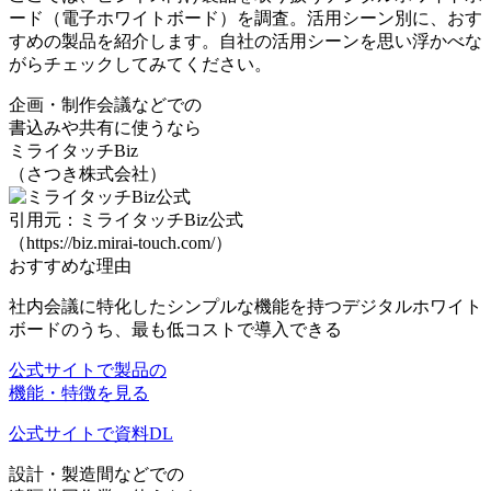
ード（電子ホワイトボード）を調査。活用シーン別に、おす
すめの製品を紹介します。自社の活用シーンを思い浮かべな
がらチェックしてみてください。
企画・制作会議などでの
書込みや共有に使うなら
ミライタッチBiz
（さつき株式会社）
引用元：ミライタッチBiz公式
（https://biz.mirai-touch.com/）
おすすめな理由
社内会議に特化したシンプルな機能
を持つデジタルホワイト
ボードのうち、
最も低コスト
で導入できる
公式サイトで製品の
機能・特徴を見る
公式サイトで資料DL
設計・製造間などでの