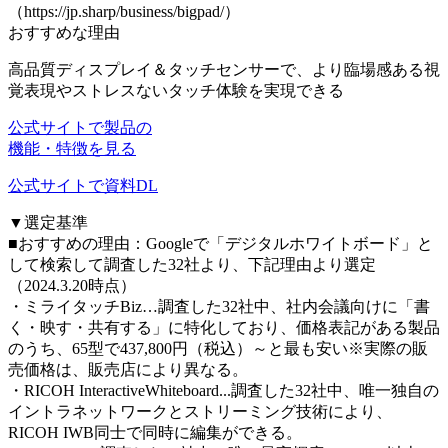
（https://jp.sharp/business/bigpad/）
おすすめな理由
高品質ディスプレイ＆タッチセンサーで、
より臨場感ある視
覚表現
や
ストレスないタッチ体験
を実現できる
公式サイトで製品の
機能・特徴を見る
公式サイトで資料DL
▼選定基準
■おすすめの理由：Googleで「デジタルホワイトボード」と
して検索して調査した32社より、下記理由より選定
（2024.3.20時点）
・ミライタッチBiz…調査した32社中、社内会議向けに「書
く・映す・共有する」に特化しており、価格表記がある製品
のうち、65型で437,800円（税込）～と最も安い※実際の販
売価格は、販売店により異なる。
・RICOH InteractiveWhiteboard...調査した32社中、唯一独自の
イントラネットワークとストリーミング技術により、
RICOH IWB同士で同時に編集ができる。