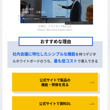
引用元：ミライタッチBiz公式
（https://biz.mirai-touch.com/）
おすすめな理由
社内会議に特化したシンプルな機能
を持つデジタ
最も低コスト
ルホワイトボードのうち、
で導入できる
公式サイトで製品の
機能・特徴を見る
公式サイトで資料DL