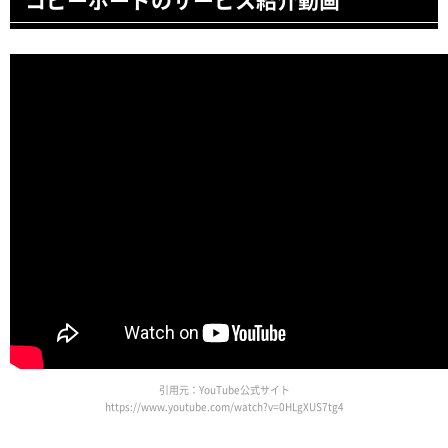
引用元：YouTube公式サイト
https://www.youtube.com/watch?v=0HLgXUS7tg4