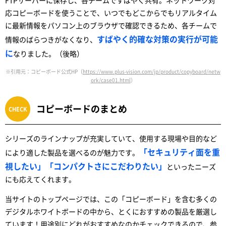
FTPサーバーに保存し、各チームですばやく共有。ネットワーク対
応コピーボードを使うことで、いつでもどこからでもリアルタイム
に最新情報をパソコン上のブラウザで確認できるため、各チームで
すばやく的確な対策の実行が可能
情報のばらつきがなくなり、
に
なりました。（後略）
※引用元：コピーボード公式HP（
https://www.plus-vision.com/jp/product/copyboard/netw
ork/case01.html
）
コピーボードのまとめ
シリーズのラインナップが充実していて、使用する現場や目的など
「セキュリティ面を重
により適した製品を選べるのが魅力です。
視したい」「コンパクトさにこだわりたい」
といったニーズ
にも応えてくれます。
当サイトのトップページでは、この「コピーボード」を含む多くの
デジタルホワイトボードの中から、とくにおすすめの製品を厳選し
ています！用途別にどれがおすすめなのかチェックできるので、参