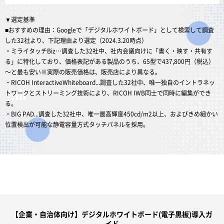
▼選定基準
■おすすめの理由：Googleで「デジタルホワイトボード」として検索して調査
した32社より、下記理由より選定（2024.3.20時点）
・ミライタッチBiz…調査した32社中、社内会議向けに「書く・映す・共有す
る」に特化しており、価格表記がある製品のうち、65型で437,800円（税込）
～と最も安い※実際の販売価格は、販売店により異なる。
・RICOH InteractiveWhiteboard...調査した32社中、唯一独自のイントラネッ
トワークとストリーミング技術により、RICOH IWB同士で同時に編集ができ
る。
・BIG PAD...調査した32社中、唯一最高輝度450cd/m2以上、およびきめ細かい
位置検出が可能な静電容量方式タッチパネルを採用。
【企業・自治体向け】デジタルホワイトボード(電子黒板)導入ガ
イド