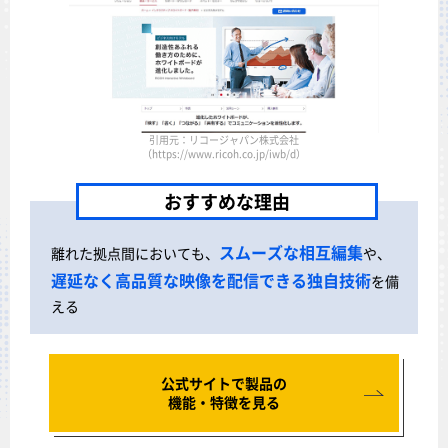
引用元：リコージャパン株式会社
（https://www.ricoh.co.jp/iwb/d）
おすすめな理由
スムーズな相互編集
離れた拠点間においても、
や、
遅延なく高品質な映像を配信できる独自技術
を備
える
公式サイトで製品の
機能・特徴を見る