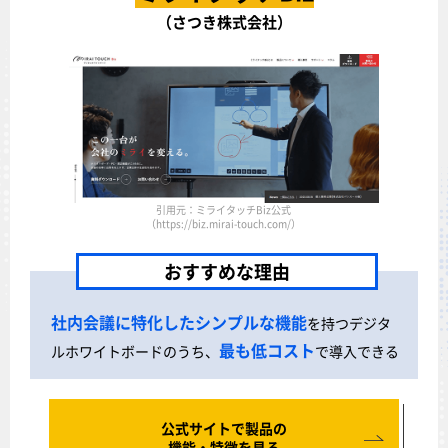
（さつき株式会社）
引用元：ミライタッチBiz公式
（https://biz.mirai-touch.com/）
おすすめな理由
社内会議に特化したシンプルな機能
を持つデジタ
最も低コスト
ルホワイトボードのうち、
で導入できる
公式サイトで製品の
機能・特徴を見る