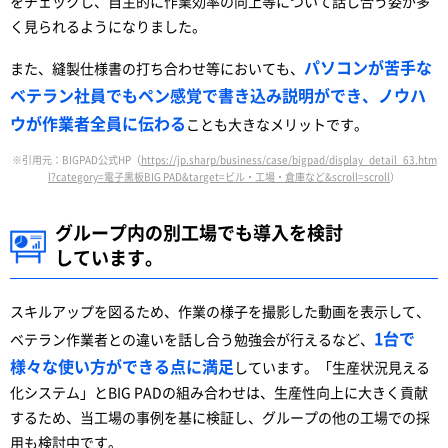
をチェックし、自主的に作業効率の向上等について話し合う姿が多
く見られるようになりました。
パソコンが苦手な
また、縫製仕様書の打ち合わせ等においても、
ベテラン社員でもペン感覚で書き込み説明ができ、ノウハ
ウが作業者全員に伝わる
ことも大きなメリットです。
※引用元：BIGPAD公式HP（
https://jp.sharp/business/case/bigpad/display_detail_63.htm
l?category=電子黒板BIG PAD&target=ビル・工場・倉庫など&scroll=scroll
）
グループ内の別工場でも導入を検討
しています。
スキルアップを図るため、作業の様子を撮影した動画を表示して、
1台で
ベテラン作業者との違いを話し合う勉強会が行えるなど、
様々な使い方ができる点に満足
しています。「生産状況見える
化システム」とBIG PADの組み合わせは、生産性向上に大きく貢献
するため、当工場の事例を基に検証し、グループの他の工場での採
用も検討中です。