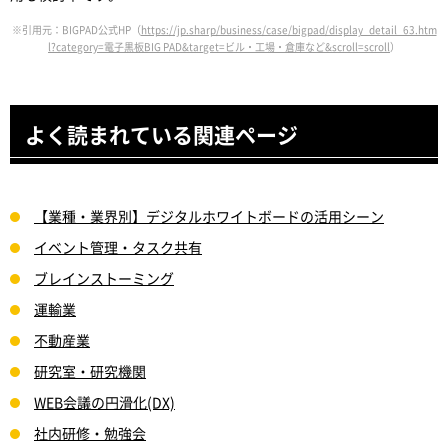
※引用元：BIGPAD公式HP（
https://jp.sharp/business/case/bigpad/display_detail_63.htm
l?category=電子黒板BIG PAD&target=ビル・工場・倉庫など&scroll=scroll
）
よく読まれている関連ページ
【業種・業界別】デジタルホワイトボードの活用シーン
イベント管理・タスク共有
ブレインストーミング
運輸業
不動産業
研究室・研究機関
WEB会議の円滑化(DX)
社内研修・勉強会